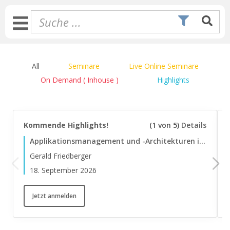
Zum
Inhalt
Toggle
springen
Navigation
All
Seminare
Live Online Seminare
On Demand ( Inhouse )
Highlights
Kommende Highlights!
(1 von 5)
Details
Applikationsmanagement und -Architekturen im AI-Zeitalter der Souveränität
Gerald Friedberger
18. September 2026
Jetzt anmelden