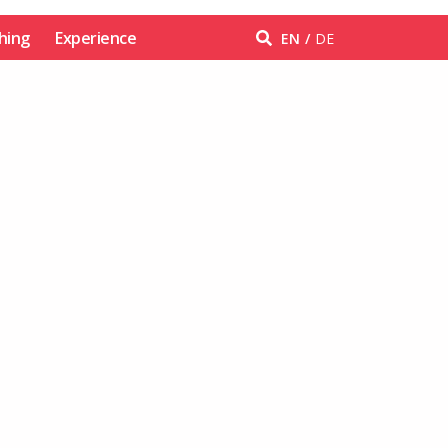
hing
Experience
EN
DE