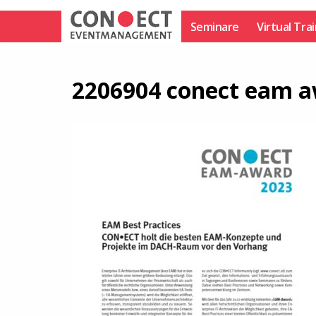
Zum
Inhalt
Seminare
Virtual Tra
springen
2206904 conect eam 