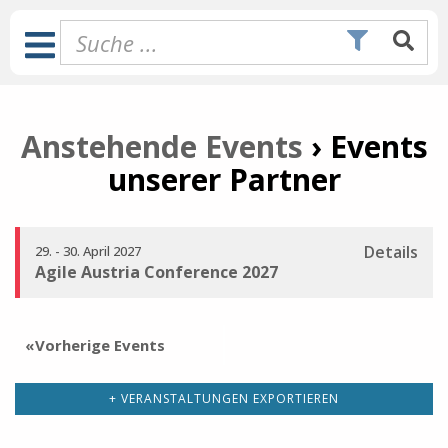
Zum
Inhalt
Toggle
springen
Navigation
Anstehende Events
› Events
unserer Partner
Details
29.
-
30. April 2027
Agile Austria Conference 2027
«
Vorherige Events
+ VERANSTALTUNGEN EXPORTIEREN