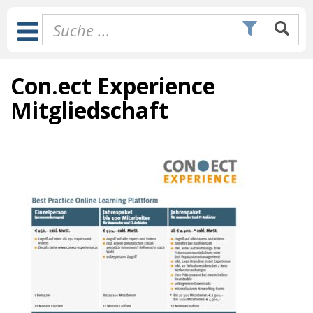
Zum
Inhalt
Toggle
springen
Navigation
Con.ect Experience
Mitgliedschaft