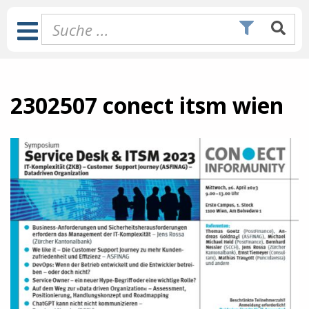
Zum
Inhalt
Toggle
springen
Navigation
2302507 conect itsm wien