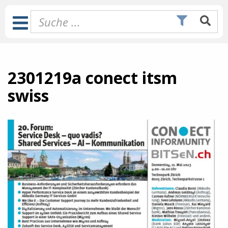
Zum
Inhalt
Toggle
springen
Navigation
2301219a conect itsm
swiss