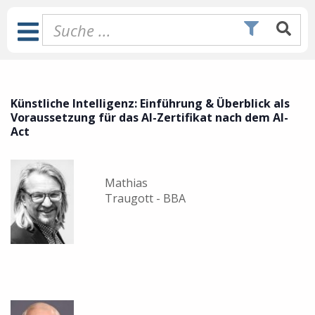
Zum
Inhalt
Toggle
springen
Navigation
Künstliche Intelligenz: Einführung & Überblick als
Voraussetzung für das AI-Zertifikat nach dem AI-
Act
Mathias
Traugott - BBA