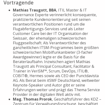
Vortragende
Mathias Traugott, BBA
, ITIL Master & IT
Governance Experte verinnerlicht konsequente,
praktizierte Kundenorientierung seit seinen
verantwortlichen Positionen rund um die
Flugabfertigungs-Services und als Leiter
Customer Care bei der IT Organisation der
Swissair, der ehemaligen schweizerischen
Fluggesellschaft. Als Verantwortlicher des
ganzheitlichen ITSM-Programmes beim größten
schweizerischen Mobilfunkanbieter (3-facher
Awardgewinner) legte er die Basis für die
Beraterlaufbahn. Inzwischen agiert Mathias
Traugott als Principal Consultant, Facilitator &
Trainer in VeriSM™, Scrum, DevOps, ITIL®,
COBIT®, Hermes sowie als CEO der Punctdavista
AG. Als Beirat beim itSMF Deutschland, weltweiter
Keynote-Speaker und Autor gibt er seine
Erfahrungen weiter und prägt das Thema Service
Provider in der digitalen Welt aktiv mit.
Mag. Thomas Prorok
, Geschäftsführer des KDZ –
Zentrum für Verwaltungsforschung, beschäftigt