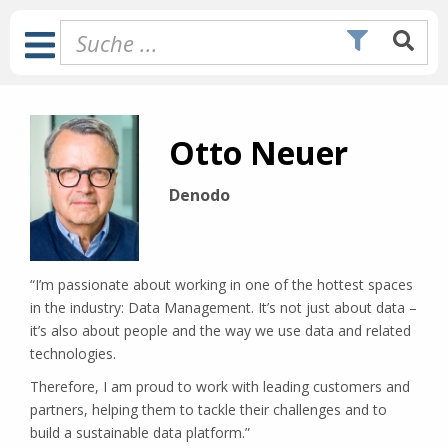
Zum
Inhalt
Toggle
springen
Navigation
Otto Neuer
Denodo
“I’m passionate about working in one of the hottest spaces
in the industry: Data Management. It’s not just about data –
it’s also about people and the way we use data and related
technologies.
Therefore, I am proud to work with leading customers and
partners, helping them to tackle their challenges and to
build a sustainable data platform.”