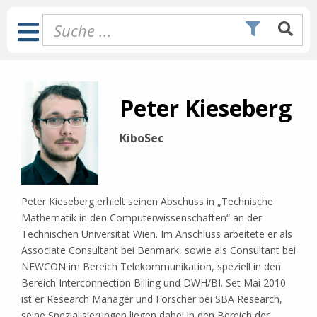
Zum
Inhalt
Toggle
springen
Navigation
Peter Kieseberg
KiboSec
Peter Kieseberg erhielt seinen Abschuss in „Technische
Mathematik in den Computerwissenschaften“ an der
Technischen Universität Wien. Im Anschluss arbeitete er als
Associate Consultant bei Benmark, sowie als Consultant bei
NEWCON im Bereich Telekommunikation, speziell in den
Bereich Interconnection Billing und DWH/BI. Set Mai 2010
ist er Research Manager und Forscher bei SBA Research,
seine Spezialisierungen liegen dabei in den Bereich der