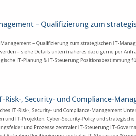
nagement – Qualifizierung zum strategi
IT-Management – Qualifizierung zum strategischen IT-Mana
 werden – siehe Details unten (näheres dazu gerne per An
egische IT-Planung & IT-Steuerung Positionsbestimmung für d
T-Risk-, Security- und Compliance-Mana
gisches IT-Risk-, Security- und Compliance-Management Un
 und IT-Projekten, Cyber-Security-Policy und strategisch
ngsfelder und Prozesse zentraler IT-Steuerung IT-Govern
nd Aufgaben Positionierung zentraler IT-Steuerung (Scopi