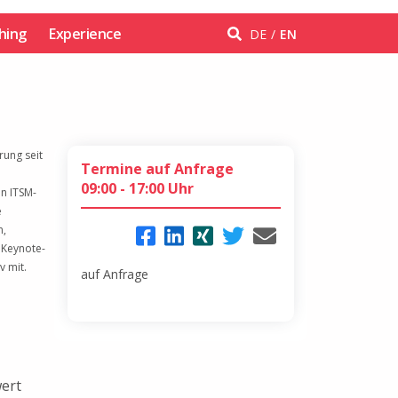
hing
Experience
DE
EN
rung seit
Termine auf Anfrage
09:00 - 17:00 Uhr
en ITSM-
e
m,
 Keynote-
v mit.
auf Anfrage
wert