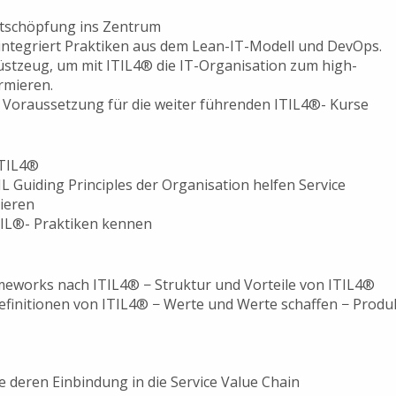
ertschöpfung ins Zentrum
n integriert Praktiken aus dem Lean-IT-Modell und DevOps.
üstzeug, um mit ITIL4® die IT-Organisation zum high-
rmieren.
t Voraussetzung für die weiter führenden ITIL4®- Kurse
ITIL4®
IL Guiding Principles der Organisation helfen Service
ieren
ITIL®- Praktiken kennen
eworks nach ITIL4® − Struktur und Vorteile von ITIL4®
efinitionen von ITIL4® − Werte und Werte schaffen − Produ
e deren Einbindung in die Service Value Chain