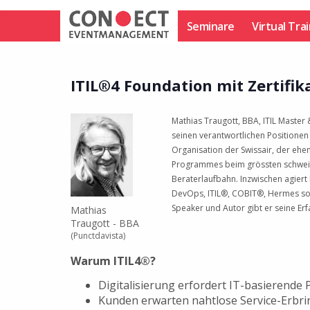
Zum
Inhalt
Seminare
Virtual Tra
springen
ITIL®4 Foundation mit Zertifik
Mathias Traugott, BBA, ITIL Master 
seinen verantwortlichen Positionen
Organisation der Swissair, der ehem
Programmes beim grössten schweize
Beraterlaufbahn. Inzwischen agiert 
DevOps, ITIL®, COBIT®, Hermes sowi
Speaker und Autor gibt er seine Erf
Mathias
Traugott - BBA
(Punctdavista)
Warum ITIL4®?
Digitalisierung erfordert IT-basierende 
Kunden erwarten nahtlose Service-Erbri