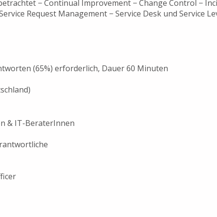
 betrachtet − Continual Improvement − Change Control − Inc
rvice Request Management − Service Desk und Service Le
Antworten (65%) erforderlich, Dauer 60 Minuten
tschland)
n & IT-BeraterInnen
rantwortliche
ficer