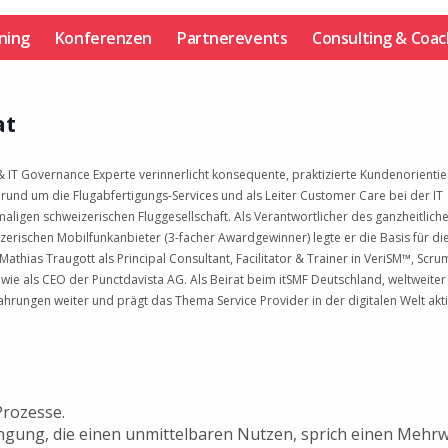
ining
Konferenzen
Partnerevents
Consulting & Coac
at
& IT Governance Experte verinnerlicht konsequente, praktizierte Kundenorientie
 rund um die Flugabfertigungs-Services und als Leiter Customer Care bei der IT
aligen schweizerischen Fluggesellschaft. Als Verantwortlicher des ganzheitlich
rischen Mobilfunkanbieter (3-facher Awardgewinner) legte er die Basis für di
Mathias Traugott als Principal Consultant, Facilitator & Trainer in VeriSM™, Scru
e als CEO der Punctdavista AG. Als Beirat beim itSMF Deutschland, weltweiter
ahrungen weiter und prägt das Thema Service Provider in der digitalen Welt akti
Prozesse.
ngung, die einen unmittelbaren Nutzen, sprich einen Mehr