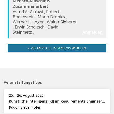
Mensch-Maschine-
Zusammenarbeit
Astrid Al-Akrawi
,
Robert
Bodenstein
,
Mario Drobics
,
Werner Illsinger
,
Walter Sieberer
,
Erwin Schoitsch
,
David
Steinmetz
,
Anmelden
+ VERANSTALTUNGEN EXPORTIEREN
Veranstaltungstipps
25.
-
26. August 2026
Künstliche Intelligenz (KI) im Requirements Engineering erfolgreich einsetzen
Rudolf Siebenhofer