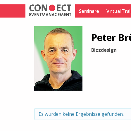
Zum
Inhalt
Seminare
Virtual Tra
springen
Peter B
Bizzdesign
Es wurden keine Ergebnisse gefunden.