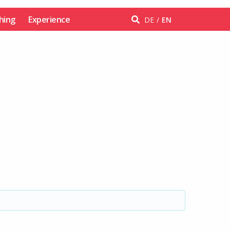
hing
Experience
DE
EN