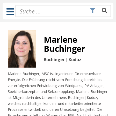
Zum
Inhalt
Toggle
springen
Navigation
Marlene
Buchinger
Buchinger | Kuduz
Marlene Buchinger, MSC
ist Ingenieurin für erneuerbare
Energie. Die Erfahrung reicht vom Forschungsbereich bis
zur erfolgreichen Entwicklung von Windparks, PV-Anlagen,
Speicherkonzepten und Sektorkopplung. Marlene Buchinger
ist Mitgründerin des Unternehmens Buchinger|Kuduz,
welches nachhaltige, kunden- und mitarbeiterorientierte
Prozesse entwickelt und deren Umsetzung begleitet. Die
Expertin vermittelt das Wissen über ESG, Nachhaltigkeit und