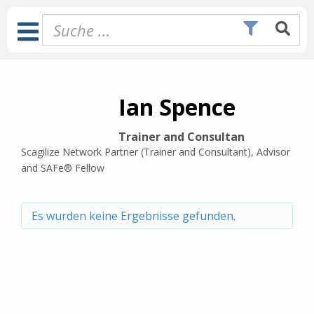
Zum
Inhalt
Toggle
springen
Navigation
Ian Spence
Trainer and Consultan
Scagilize Network Partner (Trainer and Consultant), Advisor
and SAFe® Fellow
Es wurden keine Ergebnisse gefunden.