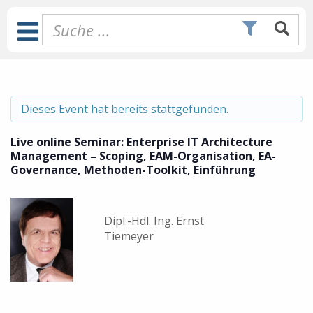
Zum
Inhalt
Toggle
springen
Navigation
Dieses Event hat bereits stattgefunden.
Live online Seminar: Enterprise IT Architecture
Management – Scoping, EAM-Organisation, EA-
Governance, Methoden-Toolkit, Einführung
Dipl.-Hdl. Ing. Ernst
Tiemeyer