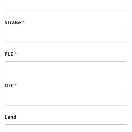
n
*
Straße
*
PLZ
*
Ort
*
A
Land
u
f
t