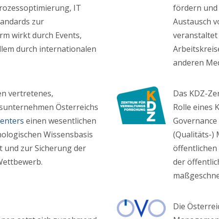
rozessoptimierung, IT
fördern und 
tandards zur
Austausch v
rm wirkt durch Events,
veranstalte
allem durch internationalen
Arbeitskrei
anderen Med
en vertretenes,
Das KDZ-Zen
gsunternehmen Österreichs
Rolle eines
Centers
einen wesentlichen
Governance 
nologischen Wissensbasis
(Qualitäts-)
t und zur Sicherung der
öffentlichen
Wettbewerb.
der öffentli
maßgeschnei
Die Österrei