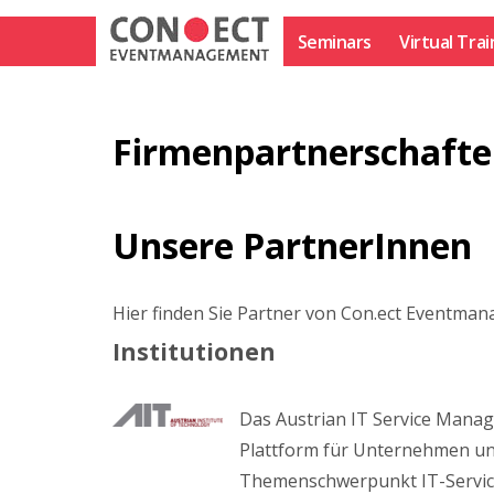
Skip
to
Seminars
Virtual Trai
content
Firmen­partnerschaft
Unsere PartnerInnen
Hier finden Sie Partner von Con.ect Eventma
Institutionen
Das Austrian IT Service Mana
Plattform für Unternehmen un
Themenschwerpunkt IT-Servic