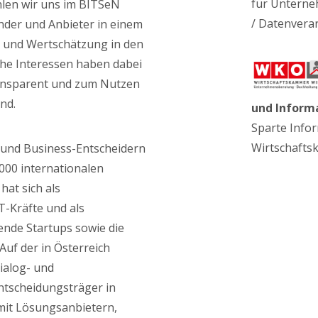
für Unterne
len wir uns im BITSeN
/ Datenvera
ender und Anbieter in einem
und Wertschätzung in den
iche Interessen haben dabei
ransparent und zum Nutzen
nd.
und Inform
Sparte Info
Wirtschaft
- und Business-Entscheidern
000 internationalen
hat sich als
T-Kräfte und als
ende Startups sowie die
 Auf der in Österreich
ialog- und
ntscheidungsträger in
it Lösungsanbietern,