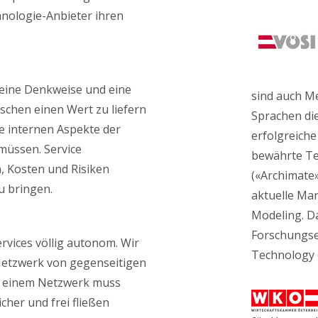
ologie-Anbieter ihren
n eine Denkweise und eine
sind auch M
schen einen Wert zu liefern
Sprachen di
ie internen Aspekte der
erfolgreiche
üssen. Service
bewährte Te
 Kosten und Risiken
(«Archimate
u bringen.
aktuelle Ma
Modeling. D
Forschungser
ervices völlig autonom. Wir
Technology (
Netzwerk von gegenseitigen
n einem Netzwerk muss
cher und frei fließen