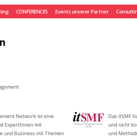
ning
CONFERENCES
Events unserer Partner
Consulti
en
nagement
gement Network ist eine
Das itSMF ha
d ExpertInnen mit
und nicht ko
e und Business mit Themen
und Methode