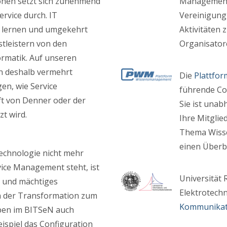
onen setzt sich zunehmend
Management,
rvice durch. IT
Vereinigung 
 lernen und umgekehrt
Aktivitäten
stleistern von den
Organisatore
rmatik. Auf unseren
n deshalb vermehrt
Die
Plattfo
en, wie Service
führende C
 von Denner oder der
Sie ist unab
zt wird.
Ihre Mitglie
Thema Wisse
einen Überbl
echnologie nicht mehr
vice Management steht, ist
Universität 
s und mächtiges
Elektrotechn
en der Transformation zum
Kommunikati
aben im BITSeN auch
spiel das Configuration