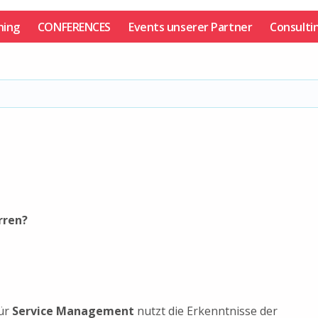
ning
CONFERENCES
Events unserer Partner
Consulti
arren?
ür
Service
Management
nutzt die Erkenntnisse der