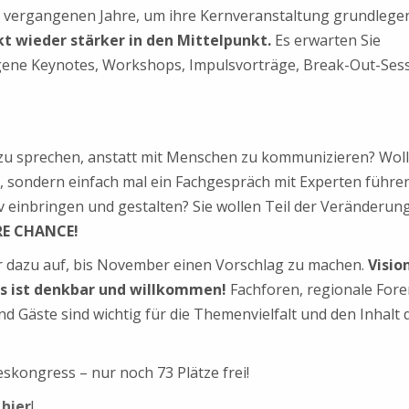
 vergangenen Jahre, um ihre
Kernveranstaltung grundlege
 wieder stärker in den Mittelpunkt.
Es erwarten Sie
ogene Keynotes, Workshops, Impulsvorträge, Break-
Out-Ses
rm zu sprechen, anstatt mit Menschen zu kommunizieren? Wol
 sondern einfach mal ein Fachgespräch mit Experten führen
iv einbringen und gestalten? Sie wollen Teil der Veränderun
RE CHANCE!
der dazu auf, bis November einen Vorschlag zu machen.
Visio
les ist denkbar und willkommen!
Fachforen, regionale Fore
nd Gäste sind wichtig für die Themenvielfalt und den Inhalt 
skongress – nur noch 73 Plätze frei!
e
hier
!