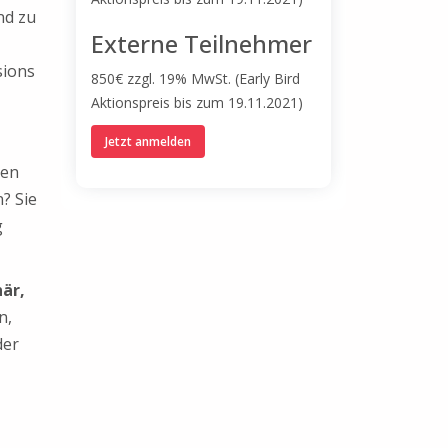
nd zu
Externe Teilnehmer
sions
850
€
zzgl. 19% MwSt. (Early Bird
Aktionspreis bis zum 19.11.2021)
Jetzt anmelden
len
? Sie
g
när,
n,
der