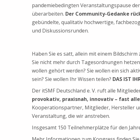
pandemiebedingten Veranstaltungspause der
überarbeiten.
Der Community-Gedanke rückt
gebündelte, qualitativ hochwertige, fachbez
und Diskussionsrunden.
Haben Sie es satt, allein mit einem Bildschi
Sie nicht mehr durch Tagesordnungen hetzen,
wollen gehört werden? Sie wollen ein sich akt
sein? Sie wollen Ihr Wissen teilen?
DAS IST IH
Der itSMF Deutschland e. V. ruft alle Mitglie
provokativ, praxisnah, innovativ – fast al
Kooperationspartner, Mitglieder, Hersteller u
Veranstaltung, die wir anstreben.
Insgesamt 150 Teilnehmerplätze für den Jahre
Mehr Informationen zum Kongress finden Si