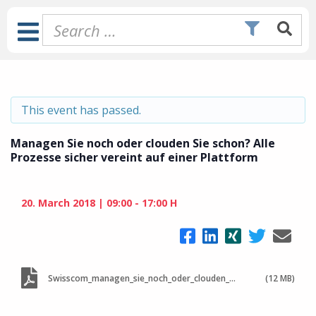
Skip
to
Toggle
content
Navigation
This event has passed.
Managen Sie noch oder clouden Sie schon? Alle
Prozesse sicher vereint auf einer Plattform
20. March 2018
09:00 - 17:00 H
Swisscom_managen_sie_noch_oder_clouden_sie_schon
(12 MB)