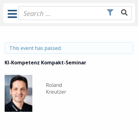
Skip
to
Toggle
content
Navigation
This event has passed.
KI-Kompetenz Kompakt-Seminar
Roland
Kreutzer