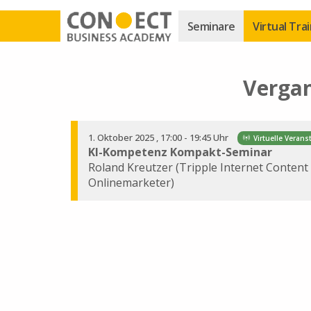
Zum
Inhalt
Seminare
Virtual Tra
springen
Verga
1. Oktober 2025
17:00 - 19:45 Uhr
Virtuelle Verans
KI-Kompetenz Kompakt-Seminar
Roland Kreutzer
(Tripple Internet Content
Onlinemarketer)