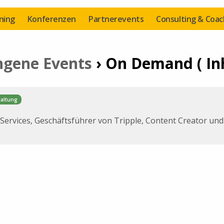
ining
Konferenzen
Partnerevents
Consulting & Coac
ngene Events
› On Demand ( In
taltung
 Services, Geschäftsführer von Tripple, Content Creator und